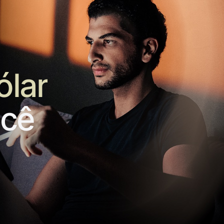
ólar
ocê