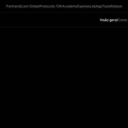
Partners
Ecom Global
Protocolo 10K
Academy
Express
Lab
App
Tools
Reboot
Visão geral
Como 